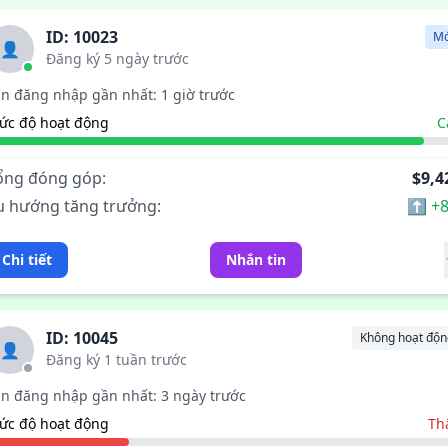
ID: 10023
Mớ
👤
Đăng ký 5 ngày trước
ần đăng nhập gần nhất: 1 giờ trước
ức độ hoạt động
C
ổng đóng góp:
$9,4
u hướng tăng trưởng:
⬆
+
Chi tiết
Nhắn tin
ID: 10045
Không hoạt độn
👤
Đăng ký 1 tuần trước
ần đăng nhập gần nhất: 3 ngày trước
ức độ hoạt động
Th