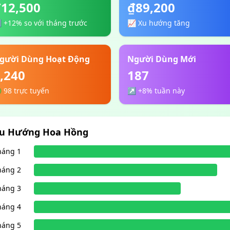
12,500
₫89,200
️ +12% so với tháng trước
📈 Xu hướng tăng
gười Dùng Hoạt Động
Người Dùng Mới
,240
187
 98 trực tuyến
↗️ +8% tuần này
u Hướng Hoa Hồng
háng 1
háng 2
háng 3
háng 4
háng 5