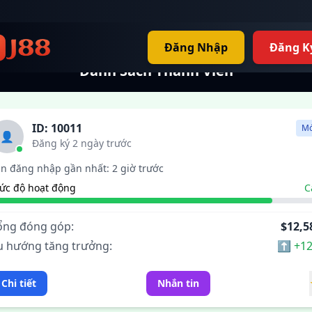
Đăng Nhập
Đăng K
Danh Sách Thành Viên
ID: 10011
Mớ
👤
Đăng ký 2 ngày trước
ần đăng nhập gần nhất: 2 giờ trước
ức độ hoạt động
C
ổng đóng góp:
$12,5
u hướng tăng trưởng:
⬆
+1
Chi tiết
Nhắn tin