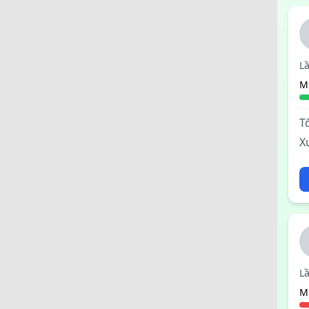
L
M
T
X
L
M