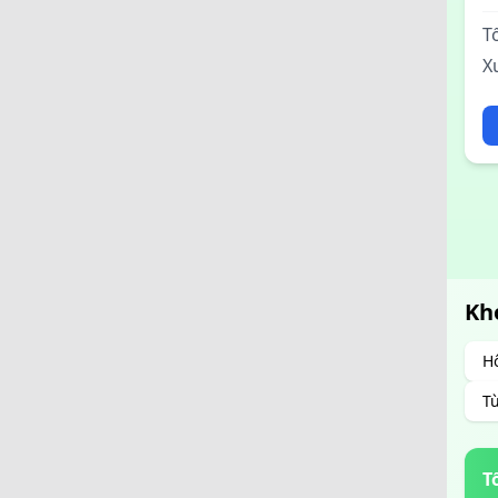
T
X
Kh
H
T
T