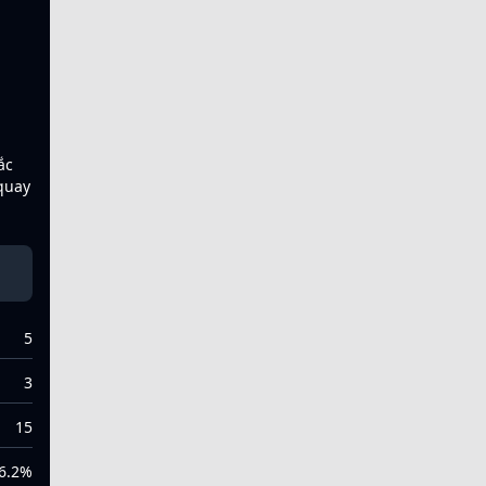
ắc
quay
5
3
15
6.2%