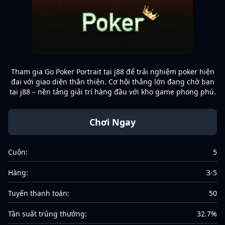
Tham gia Go Poker Portrait tại j88 để trải nghiệm poker hiện
đại với giao diện thân thiện. Cơ hội thắng lớn đang chờ bạn
tại j88 – nền tảng giải trí hàng đầu với kho game phong phú.
Chơi Ngay
Cuộn:
5
Hàng:
3-5
Tuyến thanh toán:
50
Tần suất trúng thưởng:
32.7%