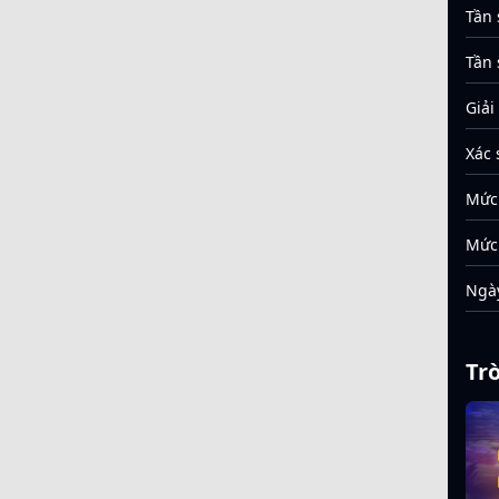
Tần 
Tần 
Giải
Xác 
Mức 
Mức 
Ngà
Tr