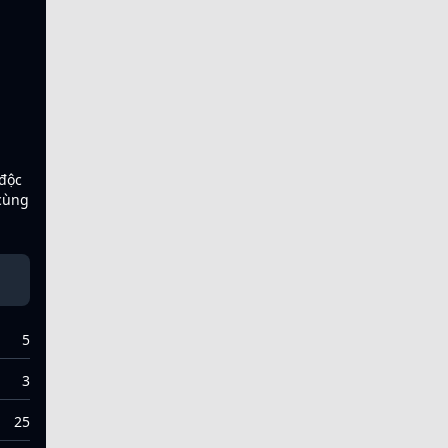
 độc
 cùng
5
3
25