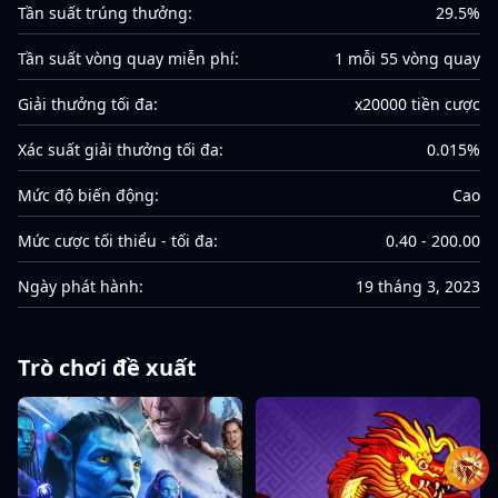
Tần suất trúng thưởng:
29.5%
Tần suất vòng quay miễn phí:
1 mỗi 55 vòng quay
Giải thưởng tối đa:
x20000 tiền cược
Xác suất giải thưởng tối đa:
0.015%
Mức độ biến động:
Cao
Mức cược tối thiểu - tối đa:
0.40 - 200.00
Ngày phát hành:
19 tháng 3, 2023
Trò chơi đề xuất