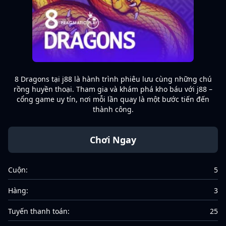
8 Dragons tại j88 là hành trình phiêu lưu cùng những chú
rồng huyền thoại. Tham gia và khám phá kho báu với j88 –
cổng game uy tín, nơi mỗi lần quay là một bước tiến đến
thành công.
Chơi Ngay
Cuộn:
5
Hàng:
3
Tuyến thanh toán:
25