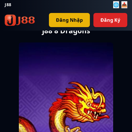
🌐
📥
J88
Đăng Nhập
Đăng Ký
j88 8 Dragons